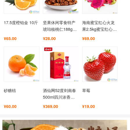
17.5度橙铂金 10斤
坚果休闲零食特产
海南蜜宝红心火龙
琥珀核桃仁188gX3
果2.5kg蜜宝红心火
罐
龙果是非常受欢迎
¥65.00
¥28.00
¥69.00
的健康水果之一
砂糖桔
酒仙网52度剑南春
草莓
500ml四川浓香型
白酒高度酒水礼盒
¥60.00
¥369.00
¥19.00
装国产