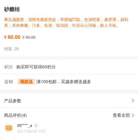
砂糖桔
果实扁圆形，顶部有瘤状突起，蒂脐端凹陷，色泽橙黄，裹壁薄，易剥
离；果肉爽脆、汁多、化渣、味清甜，吃后沁心润喉，耐人寻味。
60.00
¥
¥ 90.00
销量: 20
积分
购买即可获得60积分
促销
满就送
满100包邮，买越多赠送越多
产品参数
商品评价(
4
)
查看全部
65****_a
2017-06-09 10斤