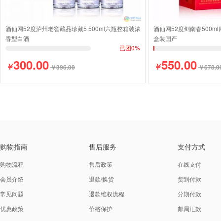
酒仙网52度泸州老窖藏品珍藏5 500ml六瓶整箱装浓
酒仙网52度剑南春500
香型白酒
盒装国产
已团0%
300.00
550.00
￥
￥
￥396.00
￥678.0
购物指南
售后服务
支付方式
购物流程
售后政策
在线支付
会员介绍
退款/换货
货到付款
常见问题
退款维权流程
分期付款
优惠政策
价格保护
邮局汇款