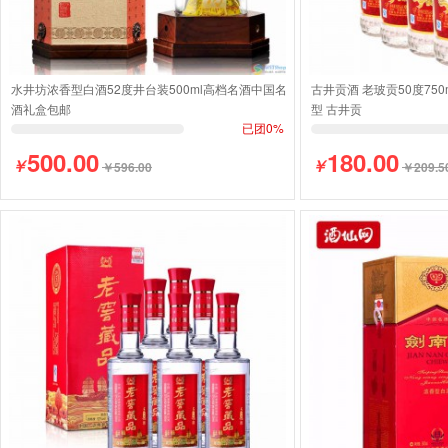
水井坊浓香型白酒52度井台装500ml高档名酒中国名
古井贡酒 老玻贡50度750
酒礼盒包邮
型 古井贡
已团0%
500.00
180.00
￥
￥
￥596.00
￥209.5