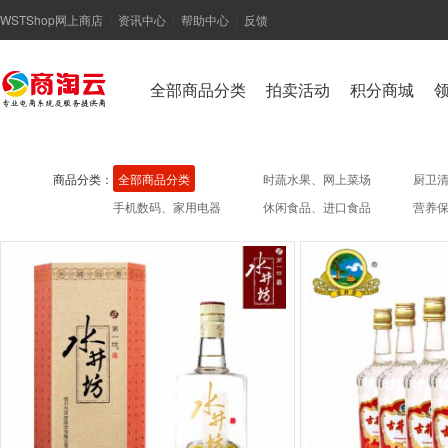
WSTShop网上商店
资讯中心
帮助中心
反馈
|
|
|
全部商品分类
拍卖活动
积分商城
商品分类：
全部商品分类
时蔬水果、网上菜场
厨卫
手机数码、家用电器
休闲食品、进口食品
营养